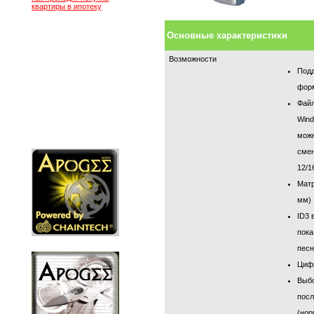
квартиры в ипотеку
Основные характеристики
Возможности
Под
форм
Файл
Win
можн
смен
12/1
Матр
мм)
ID
3 
пока
песн
Циф
Выб
посл
(нор