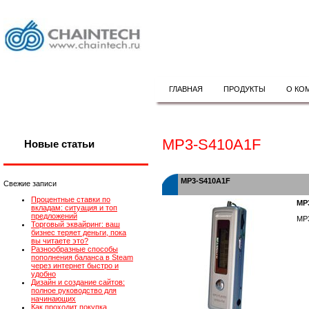
ГЛАВНАЯ
ПРОДУКТЫ
О КО
MP3-S410A1F
Новые статьи
MP3-S410A1F
Свежие записи
Процентные ставки по
MP
вкладам: ситуация и топ
предложений
MP
Торговый эквайринг: ваш
бизнес теряет деньги, пока
вы читаете это?
Разнообразные способы
пополнения баланса в Steam
через интернет быстро и
удобно
Дизайн и создание сайтов:
полное руководство для
начинающих
Как проходит покупка