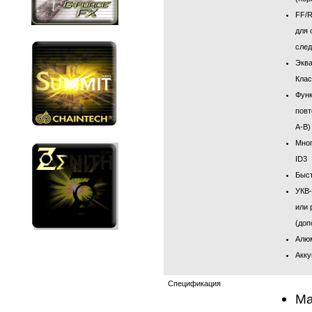
FF
/
для 
сле
Эква
Клас
Фун
повт
A-B)
Мно
ID3
Быст
УКВ-
или 
(доп
Алю
Акку
Спецификация
Ма