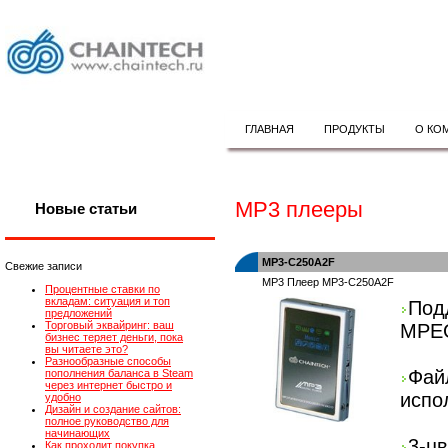
ГЛАВНАЯ
ПРОДУКТЫ
О КО
MP3 плееры
Новые статьи
MP3-C250A2F
Свежие записи
MP3 Плеер MP3-C250A2F
Процентные ставки по
вкладам: ситуация и топ
По
предложений
Торговый эквайринг: ваш
MPEG
бизнес теряет деньги, пока
вы читаете это?
Разнообразные способы
Фай
пополнения баланса в Steam
через интернет быстро и
испо
удобно
Дизайн и создание сайтов:
полное руководство для
начинающих
3-ц
Как проходит покупка