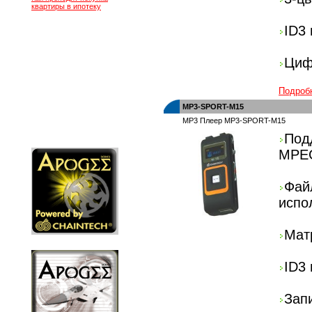
квартиры в ипотеку
ID3
Циф
Подроб
MP3-SPORT-M15
MP3 Плеер MP3-SPORT-M15
По
MPEG
Фай
испо
Мат
ID3
Зап