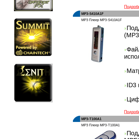
Подроб
MP3-S410A1F
MP3 Плеер MP3-S410A1F
Под
(MP
Фай
испо
Мат
ID3
Циф
Подроб
MP3-T100A1
MP3 Плеер MP3-T100A1
По