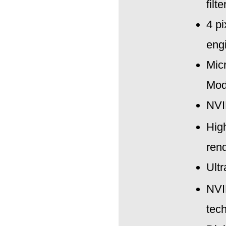
filt
4 pi
eng
Mic
Mod
NVI
Hig
ren
Ult
NVI
tec