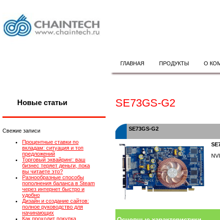
ГЛАВНАЯ
ПРОДУКТЫ
О КО
SE73GS-G2
Новые статьи
SE73GS-G2
Свежие записи
Процентные ставки по
SE
вкладам: ситуация и топ
предложений
NV
Торговый эквайринг: ваш
бизнес теряет деньги, пока
вы читаете это?
Разнообразные способы
пополнения баланса в Steam
через интернет быстро и
удобно
Дизайн и создание сайтов:
полное руководство для
начинающих
Как проходит покупка
Основные характеристики