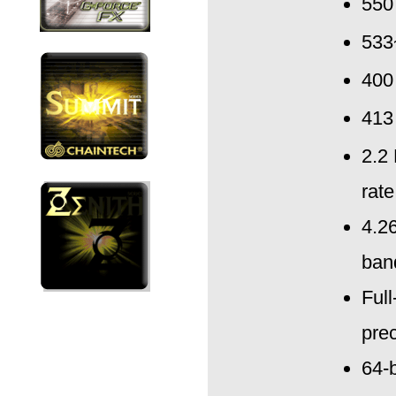
550
533
400
413 
2.2 
rate
4.2
ban
Full
prec
64-b