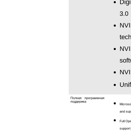
Dig
3.0
NVI
tec
NVI
sof
NVI
Unif
Полная программная
поддержка
Microsof
and sup
Full Op
support