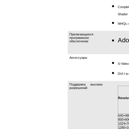
Complet
Shader 
WHQL-ce
Прилагающееся
программное
Ado
обеспечение
Аксессуары
S-Video
DVI-I t
Поддержка высоких
разрешений
Resolu
640×48
800×60
1024×7
1280×1