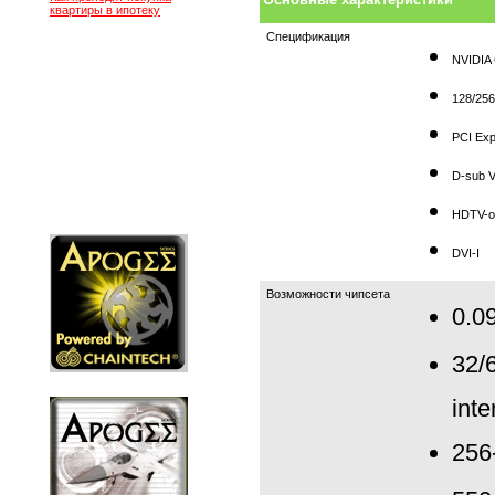
квартиры в ипотеку
Спецификация
NVIDIA
128/25
PCI Exp
D-sub 
HDTV-o
DVI-I
Возможности чипсета
0.0
32/
inte
256-